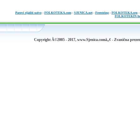
Parovi rijaliti uzivo
-
FOLKOTEKA.com
-
SJENICA.net
-
Freestring
-
FOLKOTEKA.org
FOLKOTEKIN fo
Copyright Â©2005 - 2017, www.Sjenica.comâ„¢ - Zvanična prezen